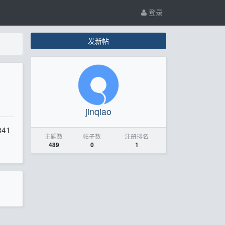
登录
发新帖
营
jinqiao
41
主题数
帖子数
注册排名
489
0
1