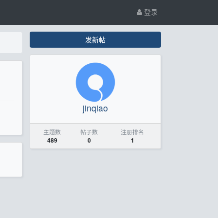
登录
发新帖
jinqiao
主题数
帖子数
注册排名
489
0
1