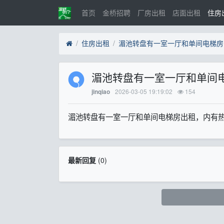
首页
金桥招聘
厂房出租
店面出租
住房
住房出租
湄池转盘有一室一厅和单间电梯
2026-03-05 19:19:02
154
jinqiao
湄池转盘有一室一厅和单间电梯房出租，内有热水器
最新回复
(
0
)