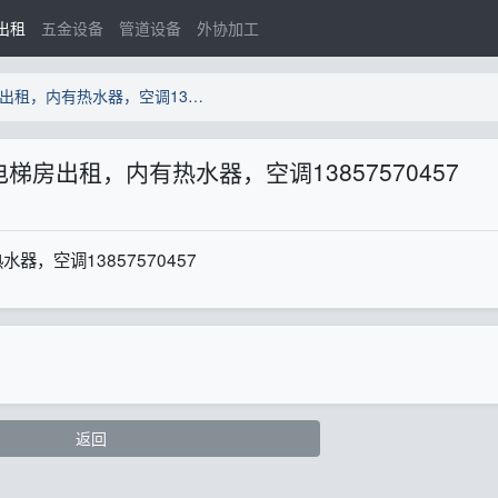
出租
五金设备
管道设备
外协加工
湄池转盘有一室一厅和单间电梯房出租，内有热水器，空调13857570457
房出租，内有热水器，空调13857570457
，空调13857570457
返回