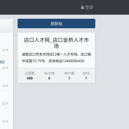
登录
发新帖
店口人才网_店口金桥人才市
场
0
诸暨店口劳务市场店口唯一人才市场。店口镇
华佳路73-75号，咨询电话13456580452
62
0
主题数
帖子数
用户数
在线
489
0
1
1
0
0
0