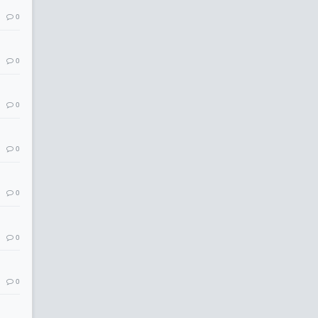
0
0
0
0
0
0
0