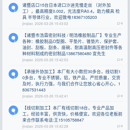
诸暨店口15台日本进口沙迪克慢走丝 （对外加
工），最高精度0.002，光洁度RA0.4，助力模具 检
具 半导体行业，欢迎致电18367105203
jinqiao
2026-03-26 15:43:02
0
【诸暨市浩霖密封科技 / 明浩橡胶制品厂】专业生产
各种：橡胶制品O型圈、平垫片、锥垫片、保护套、
油封、刮板、刮条、座碗、耐高温耐高压密封件等各
种材料制成的密封制品13867580480 宣先生
jinqiao
2026-03-26 15:42:53
0
【承接外协加工】本厂有大小数控30多台，线切割1
0多台，专业不锈钢，铝，铁产品，严控质量，交货
及时，执行力强，与我们合作让您放心省心开心，1
8367531443
jinqiao
2026-03-26 15:42:41
0
【线切割加工】本厂有线切割18台，专业产品加
工，经验丰富，供货快，价格便宜。欢迎各位老板前
来合作联系电话:王15105758847
jinqiao
2026-03-26 15:42:28
0