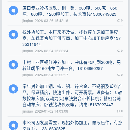
店口专业冷挤压铁，铜，铝，300吨，500吨，650
吨，800吨，1200吨加工，技术热线13806749023
jinqiao
2026-03-26 15:42:18
0
找外协加工。本厂来不及做，找数控车床加工供应
商，车铣复合加工供应商，加工中心加工供应商137
35311944
jinqiao
2026-02-24 15:22:24
0
中村工业区铜红冲外加工，冲床有45吨到200吨，另
转让朝阳160吨龙门冲一台，18106860287
jinqiao
2026-02-24 15:22:17
0
常年对外加工铜、铁、铝、锌合金、不锈钢及塑料产
品。保证精度，快速出件，可开税票。设备有：五轴
数控车床(配双动力头)车铣复合带长料机；精密台湾
自动车床；卧铣钻攻仪表等。请电15167027447
jinqiao
2026-01-02 14:03:08
0
本公司因发展需要，现招外协加工，做液压件，有意
义联系。13818602525