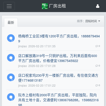
厂房出租
排序：
回帖时间
最新
杨梅桥工业区3楼有1200平方厂房出租，1888879494
9
jinqiao
2026-02-20 17:01:35
0
店口解放路319号一只铜炉出租。万利来后面有600
平方厂房出租，价格便宜13967545922
jinqiao
2026-02-20 17:01:28
0
店口祝家坞230平方一楼新厂房出租，有住宿交通方
便17746813187
jinqiao
2026-02-20 17:01:22
0
阮市上檀村有2000平方厂房出租，平层独院，院内
共有土地十亩，交通便利13806768288，159882316
98